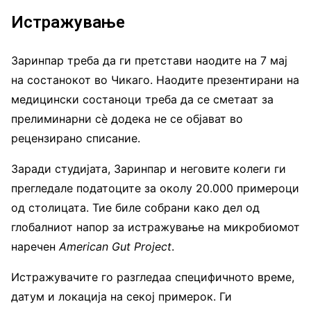
Истражување
Заринпар треба да ги претстави наодите на 7 мај
на состанокот во Чикаго. Наодите презентирани на
медицински состаноци треба да се сметаат за
прелиминарни сè додека не се објават во
рецензирано списание.
Заради студијата, Заринпар и неговите колеги ги
прегледале податоците за околу 20.000 примероци
од столицата. Тие биле собрани како дел од
глобалниот напор за истражување на микробиомот
наречен
American Gut Project
.
Истражувачите го разгледаа специфичното време,
датум и локација на секој примерок. Ги