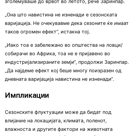
зголемуваше до врвот во летото, рече Заринпар.
„Она што навистина не изненади е сезонската
варијација. Не очекувавме дека сезоните ќе имаат
таков огромен ефект“, истакна тој.
„Иако тоа е забележано во општества на ловци/
собирачи во Африка, тоа не е пријавено во
индустријализираните земји“, продолжи Заринпар.
„Да најдеме ефект кој беше многу поизразен од
дневната варијација навистина не изненади“.
Импликации
Сезонските флуктуации може да бидат под
влијание на локацијата, климата, поленот,
влажноста и другите фактори на животната