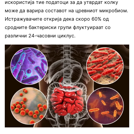
искористија тие податоци за да утврдат колку
може да варира составот на цревниот микробиом.
Истражувачите открија дека скоро 60% од
сродните бактериски групи флуктуираат со
различни 24-часовни циклус.