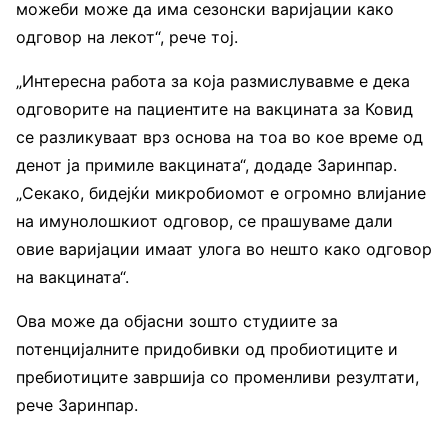
можеби може да има сезонски варијации како
одговор на лекот“, рече тој.
„Интересна работа за која размислувавме е дека
одговорите на пациентите на вакцината за Ковид
се разликуваат врз основа на тоа во кое време од
денот ја примиле вакцината“, додаде Заринпар.
„Секако, бидејќи микробиомот е огромно влијание
на имунолошкиот одговор, се прашуваме дали
овие варијации имаат улога во нешто како одговор
на вакцината“.
Ова може да објасни зошто студиите за
потенцијалните придобивки од пробиотиците и
пребиотиците завршија со променливи резултати,
рече Заринпар.