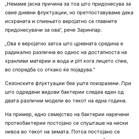
„Немаме јасна причина за тоа што придонесува за
овие дневни флуктуации, но претпоставуваме дека
исхраната и спиењето веројатно се главните
придонесувачи за ова“, рече Заринпар.
„Ова е веројатно затоа што цревната средина е
радикално различна во однос на достапноста на
хранливи материи и вода и pH кога лицето спие,
во споредба со откако ќе појадува.“
Сезонските флуктуации беа уште поизразени. При
што одредени видови бактерии следеа еден од
двата различни модели во текот на една година.
На пример, едно семејство на бактерии наречени
протеобактерии постојано се спушташе на ниски
нивоа во текот на зимата. Потоа постојано се