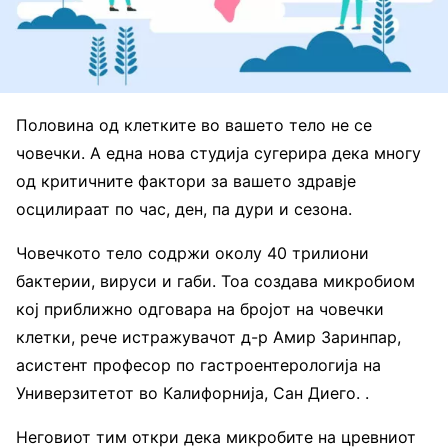
Половина од клетките во вашето тело не се
човечки. А една нова студија сугерира дека многу
од критичните фактори за вашето здравје
осцилираат по час, ден, па дури и сезона.
Човечкото тело содржи околу 40 трилиони
бактерии, вируси и габи. Тоа создава микробиом
кој приближно одговара на бројот на човечки
клетки, рече истражувачот д-р Амир Заринпар,
асистент професор по гастроентерологија на
Универзитетот во Калифорнија, Сан Диего. .
Неговиот тим откри дека микробите на цревниот