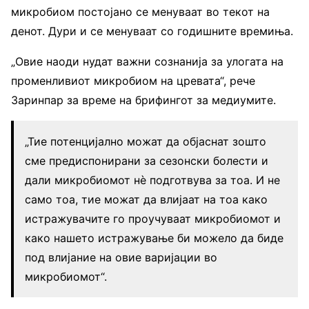
микробиом постојано се менуваат во текот на
денот. Дури и се менуваат со годишните времиња.
„Овие наоди нудат важни сознанија за улогата на
променливиот микробиом на цревата“, рече
Заринпар за време на брифингот за медиумите.
„Тие потенцијално можат да објаснат зошто
сме предиспонирани за сезонски болести и
дали микробиомот нè подготвува за тоа. И не
само тоа, тие можат да влијаат на тоа како
истражувачите го проучуваат микробиомот и
како нашето истражување би можело да биде
под влијание на овие варијации во
микробиомот“.