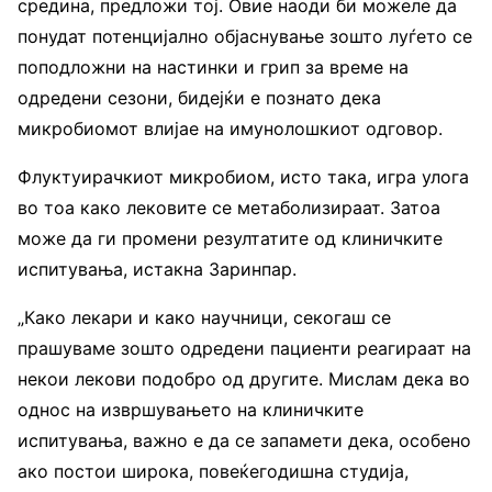
средина, предложи тој. Овие наоди би можеле да
понудат потенцијално објаснување зошто луѓето се
поподложни на настинки и грип за време на
одредени сезони, бидејќи е познато дека
микробиомот влијае на имунолошкиот одговор.
Флуктуирачкиот микробиом, исто така, игра улога
во тоа како лековите се метаболизираат. Затоа
може да ги промени резултатите од клиничките
испитувања, истакна Заринпар.
„Како лекари и како научници, секогаш се
прашуваме зошто одредени пациенти реагираат на
некои лекови подобро од другите. Мислам дека во
однос на извршувањето на клиничките
испитувања, важно е да се запамети дека, особено
ако постои широка, повеќегодишна студија,